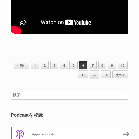
投稿ナビゲーション
« 前へ
1
2
3
4
5
6
7
8
9
10
11
…
16
次へ »
Podcastを登録
Apple Podcasts