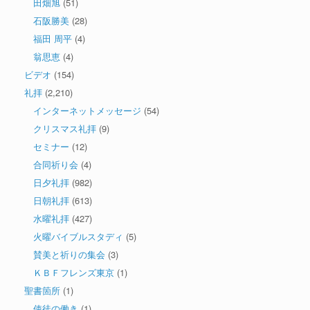
田畑旭
(51)
石阪勝美
(28)
福田 周平
(4)
翁思恵
(4)
ビデオ
(154)
礼拝
(2,210)
インターネットメッセージ
(54)
クリスマス礼拝
(9)
セミナー
(12)
合同祈り会
(4)
日夕礼拝
(982)
日朝礼拝
(613)
水曜礼拝
(427)
火曜バイブルスタディ
(5)
賛美と祈りの集会
(3)
ＫＢＦフレンズ東京
(1)
聖書箇所
(1)
使徒の働き
(1)