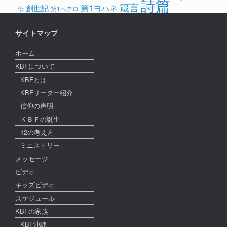
詩篇
箴言
第1ヨハネ
創世記
伝
第1ペテロ
サイトマップ
ホーム
KBFについて
KBFとは
KBFリーダー紹介
信仰の声明
ＫＢＦの誕生
12の考え方
ミニストリー
メッセージ
ビデオ
キッズビデオ
スケジュール
KBFの家族
KBF沖縄