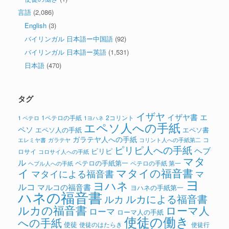
言語
(2,086)
English
(3)
バイリンガル 日本語ー中国語
(92)
バイリンガル 日本語ー英語
(1,531)
日本語
(470)
タグ
イザヤ
イザヤ書
エ
1ペテロの手紙
2コリント
1 ペテロ
1ヨハネ
エペソ人への手紙
ペソ
エペソ人の手紙
エペソ書
ガラテヤ人への手紙
コ
ガラテヤ
コリント人への手紙第二
エレミヤ書
ピリピ人への手紙
ヘブ
ピリピ
ロサイ
コロサイ人への手紙
マタ
ル
ペテロの手紙第一
ペテロの手紙 第一
ヘブル人への手紙
イ
マタイの福音書
マタイによる福音書
マ
ヨ
ヨハネ
ルコ
マルコの福音書
ヨハネの手紙第一
ハネの福音書
ルカによる福音書
ルカ
ルカの福音書
ローマ人
ローマ
ローマ人の手紙
使徒の働き
への手紙
使徒
使徒のはたらき
使徒行