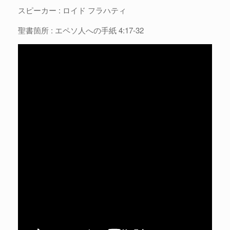
スピーカー : ロイド フラハティ
聖書箇所 : エペソ人への手紙 4:17-32